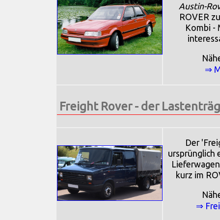
Austin-Ro
ROVER zu.
Kombi - 
interess
Näh
⇒ M
Freight Rover - der Lastenträ
Der 'Frei
ursprünglich 
Lieferwagen.
kurz im ROV
Näh
⇒ Fre