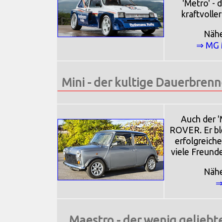
'Metro' - d
kraftvolle
Näh
⇒ MG 
Mini - der kultige Dauerbren
Auch der '
ROVER. Er ble
erfolgreiche
viele Freunde
Näh
⇒
Maestro - der wenig geliebt