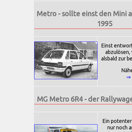
Metro - sollte einst den Mini 
1995
Einst entworf
abzulösen, 
alsbald zur b
Näh
⇒
MG Metro 6R4 - der Rallywag
Ein potenter
nur noch a