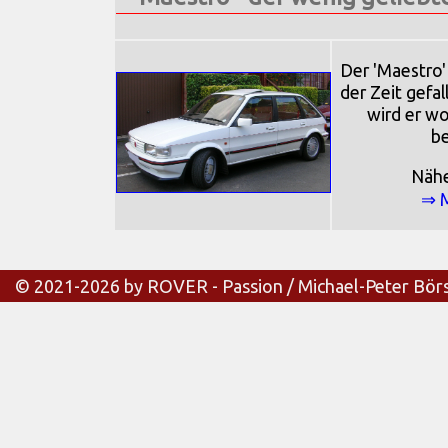
Der 'Maestro'
der Zeit gefa
wird er wo
be
Näh
⇒ 
© 2021-2026 by ROVER - Passion / Michael-Peter Bör