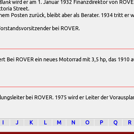
 Bank
wird er am 1. Januar 1932 Finanzdirektor von ROVER
toria Street.
nem Posten zurück, bleibt aber als Berater. 1934 tritt er 
 Vorstandsvorsitzender bei ROVER.
ert Bei ROVER ein neues Motorrad mit 3,5 hp, das 1910 a
cklungsleiter bei ROVER. 1975 wird er Leiter der Vorauspl
I
J
K
L
M
N
O
P
Q
R