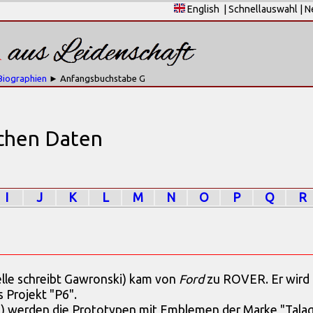
English
|
Schnellauswahl
|
N
Biographien
► Anfangsbuchstabe G
schen Daten
I
J
K
L
M
N
O
P
Q
R
elle schreibt Gawronski) kam von
Ford
zu ROVER. Er wird
s Projekt "P6".
LG) werden die Prototypen mit Emblemen der Marke "Tala