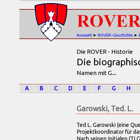
Auswahl
►
ROVER−Geschichte
►
Die ROVER - Historie
Die biographi
Namen mit G...
A
B
C
D
E
F
G
H
Garowski, Ted. L.
Ted L. Garowski (eine Qu
Projektkoordinator für da
Nach seinen Initialen (T