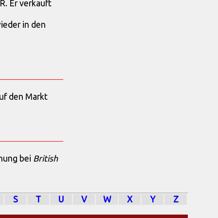
. Er verkauft
wieder in den
uf den Markt
anung bei
British
S
T
U
V
W
X
Y
Z