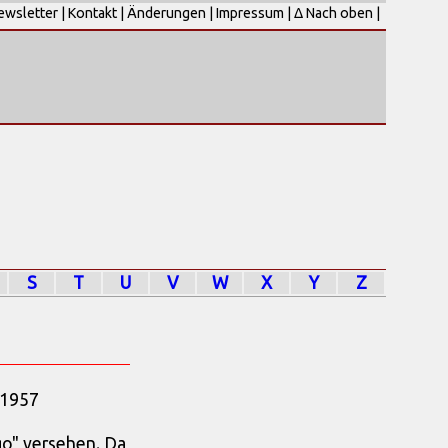
ewsletter
|
Kontakt
|
Änderungen
|
Impressum
|
Δ Nach oben
|
S
T
U
V
W
X
Y
Z
 1957
go" versehen. Da