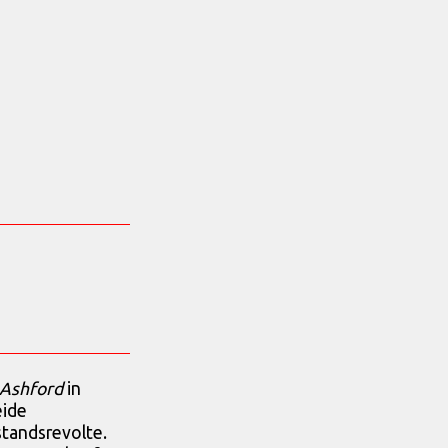
 Ashford
in
eide
standsrevolte.