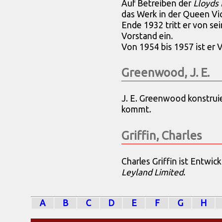
Auf Betreiben der
Lloyds
das Werk in der Queen Vic
Ende 1932 tritt er von sei
Vorstand ein.
Von 1954 bis 1957 ist er
Greenwood, J. E.
J. E. Greenwood konstrui
kommt.
Griffin, Charles
Charles Griffin ist Entwi
Leyland Limited
.
A
B
C
D
E
F
G
H