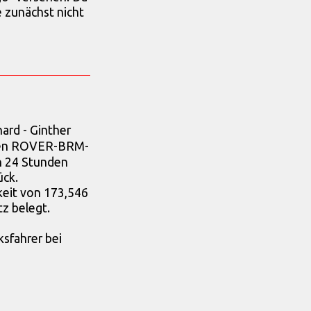
 zunächst nicht
hard - Ginther
n ROVER-BRM-
n 24 Stunden
ück.
keit von 173,546
tz belegt.
ksfahrer bei